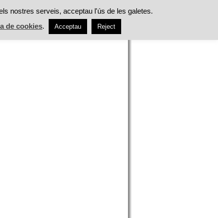
ES
ALIMENTACIÓ
TASTS
ACTUALITAT
els nostres serveis, acceptau l'ús de les galetes.
ca de cookies
.
Acceptau
Reject
h