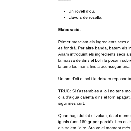
Un rovell d’ou.
Llavors de rosella.
Elaboració.
Primer mesclam els ingredients secs dins
es fondrà. Per altre banda, batem els i
Anam introduint els ingredients secs als
la massa de dins el bol i la posam sob
la amb les mans fins a aconseguir una m
Untam d’oli el bol i la deixam reposar 
TRUC:
Si t’assembles a jo i no tens mo
olla d’aigua calenta dins el forn apagat
sigui més curt.
Quan hagi doblat el volum, és el momen
iguals (uns 160 gr per porció). Les esti
els traiem l’aire. Ara ve el moment més