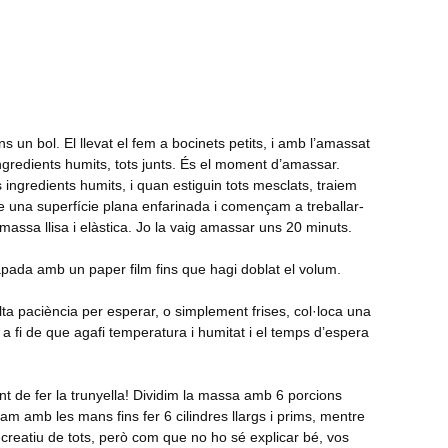
 un bol. El llevat el fem a bocinets petits, i amb l’amassat
ngredients humits, tots junts. És el moment d’amassar.
 ingredients humits, i quan estiguin tots mesclats, traiem
re una superfície plana enfarinada i començam a treballar-
assa llisa i elàstica. Jo la vaig amassar uns 20 minuts.
tapada amb un paper film fins que hagi doblat el volum.
lta paciència per esperar, o simplement frises, col·loca una
, a fi de que agafi temperatura i humitat i el temps d’espera
t de fer la trunyella! Dividim la massa amb 6 porcions
ram amb les mans fins fer 6 cilindres llargs i prims, mentre
 creatiu de tots, però com que no ho sé explicar bé, vos