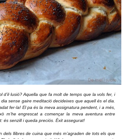
d’il·lusió? Aquella que fa molt de temps que la vols fer, i
 dia sense gaire meditació decideixes que aquell és el dia.
adat fer-la! El pa és la meva assignatura pendent, i a més,
xò m’he engrescat a començar la meva aventura entre
 és senzill i queda preciós. Èxit assegurat!
n dels llibres de cuina que més m’agraden de tots els que