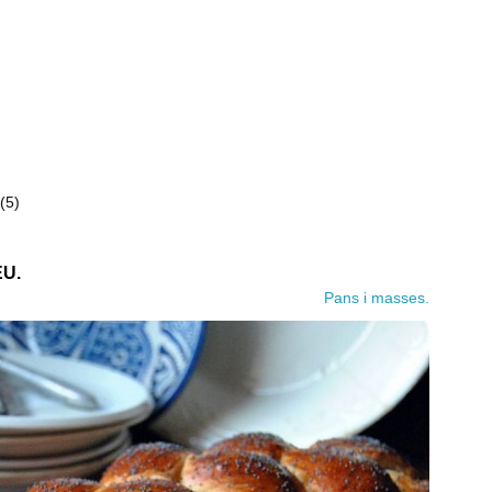
(5)
U.
Pans i masses.