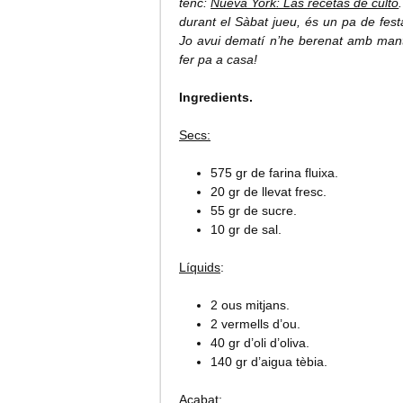
tenc:
Nueva York: Las recetas de culto
durant el Sàbat jueu, és un pa de festa.
Jo avui dematí n’he berenat amb mante
fer pa a casa!
Ingredients.
Secs:
575 gr de farina fluixa.
20 gr de llevat fresc.
55 gr de sucre.
10 gr de sal.
Líquids
:
2 ous mitjans.
2 vermells d’ou.
40 gr d’oli d’oliva.
140 gr d’aigua tèbia.
Acabat
: