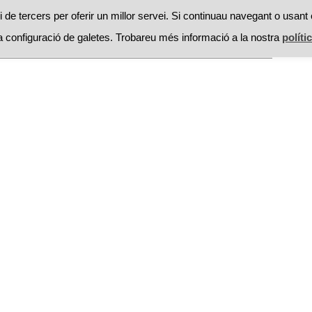
RESTAURANTS
PROMOCIONS
RECEPTES
MOSSEGAD
 de tercers per oferir un millor servei. Si continuau navegant o usant 
 configuració de galetes. Trobareu més informació a la nostra
políti
Searc
cte
for: