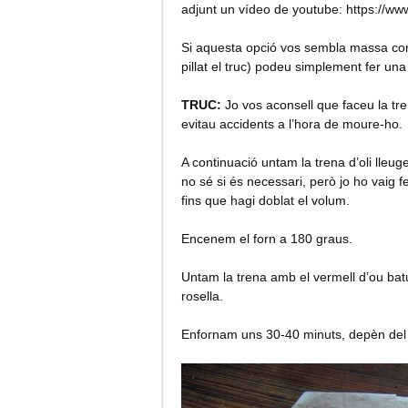
adjunt un vídeo de youtube: https://
Si aquesta opció vos sembla massa comp
pillat el truc) podeu simplement fer una 
TRUC:
Jo vos aconsell que faceu la tre
evitau accidents a l’hora de moure-ho.
A continuació untam la trena d’oli lle
no sé si és necessari, però jo ho vaig 
fins que hagi doblat el volum.
Encenem el forn a 180 graus.
Untam la trena amb el vermell d’ou batut
rosella.
Enfornam uns 30-40 minuts, depèn del fo