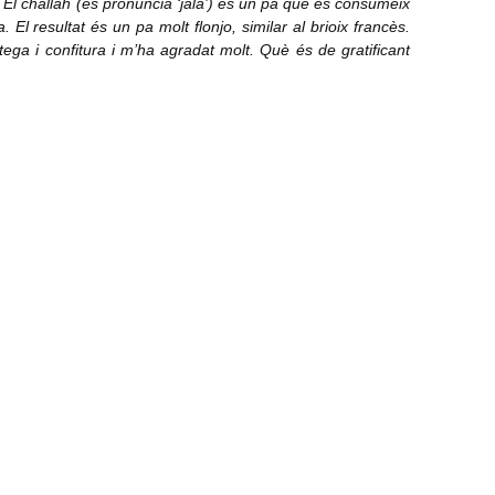
. El challah (es pronuncia ‘jalà’) és un pa que es consumeix
 El resultat és un pa molt flonjo, similar al brioix francès.
ga i confitura i m’ha agradat molt. Què és de gratificant