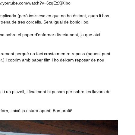
www.youtube.com/watch?v=6zqEzXjXIbo
licada (però insistesc en que no ho és tant, quan li has
trena de tres cordells. Serà igual de bonic i bo.
na sobre el paper d’enfornar directament, ja que així
ugerament perquè no faci crosta mentre reposa (aquest punt
fer.) i cobrim amb paper film i ho deixam reposar de nou
 i un pinzell, i finalment hi posam per sobre les llavors de
rn, i això ja estarà apunt! Bon profit!