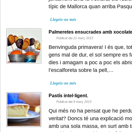
típic de Mallorca quan arriba Pasq
Llegeix-ne més
Palmeretes ensucrades amb xocolate
Publicat dia 21 març 2013
Benvinguda primavera! I és que, tot 
gens mal de dur, el sol sempre es f
dies i amagam a poc a poc els abric
l’escalforeta sobre la pell,…
Llegeix-ne més
Pastís intel·ligent.
Publicat dia 9 març 2013
Qui més no ha pensat que he perdut
veritat? Doncs té una explicació molt
amb una sola massa, en surt amb t