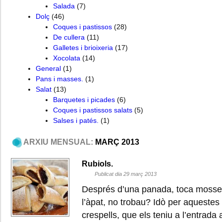
Salada
(7)
Dolç
(46)
Coques i pastissos
(28)
De cullera
(11)
Galletes i brioixeria
(17)
Xocolata
(14)
General
(1)
Pans i masses.
(1)
Salat
(13)
Barquetes i picades
(6)
Coques i pastissos salats
(5)
Salses i patés.
(1)
ARXIU MENSUAL:
MARÇ 2013
Rubiols.
Publicat dia 29 març 2013
Després d’una panada, toca mosseg
l’àpat, no trobau? Idò per aquestes
crespells, que els teniu a l’entrada a