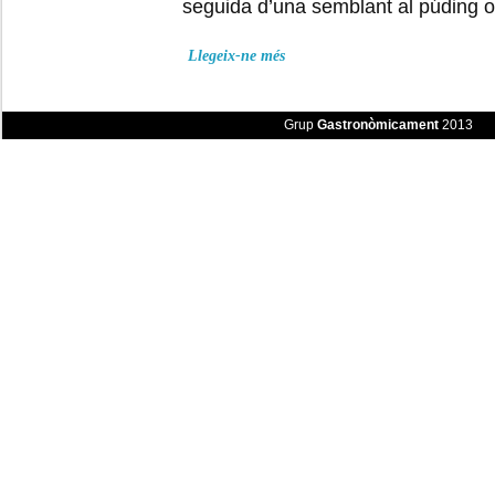
seguida d’una semblant al púding
Llegeix-ne més
Grup
Gastronòmicament
2013