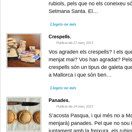
rubiols, pels que no els coneixeu só
Setmana Santa. El…
Llegeix-ne més
Crespells.
Publicat dia 27 març 2013
Vos agraden els crespells? I els qu
menjat mai? Vos han agradat? Pels 
crespells són un tipus de galeta q
a Mallorca i que són ben…
Llegeix-ne més
Panades.
Publicat dia 24 març 2013
S’acosta Pasqua, i qui més no a Ma
menjarà) panades. Pel que no sou i
juntament amb la freixura, els rubiols