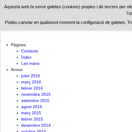
RESTAURAN
Aquesta web fa servir galetes (cookies) propies i de tercers per of
l'ú
Inici
Les mans
Índex
Contacte
Podeu canviar en qualsevol moment la configuració de galetes. T
Pàgines
Contacte
Índex
Les mans
Arxius
juliol 2016
març 2016
febrer 2016
novembre 2015
setembre 2015
agost 2015
març 2015
febrer 2015
desembre 2014
octubre 2014